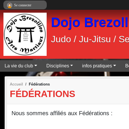
Panneau de gestion des cookies
Se connecter
Dojo Brezoll
Judo / Ju-Jitsu / 
La vie du club
Disciplines
infos pratiques
B
Accueil
Fédérations
FÉDÉRATIONS
Nous sommes affiliés aux Fédérations :