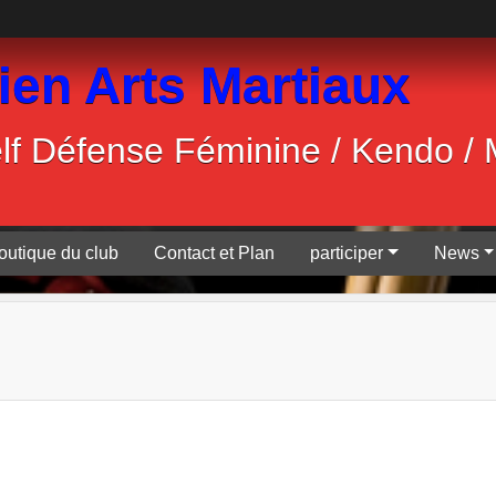
ien Arts Martiaux
Self Défense Féminine / Kendo /
outique du club
Contact et Plan
participer
News