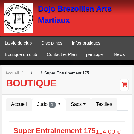
Panneau de gestion des cookies
Dojo Brezollien Arts
Martiaux
La vie du club
Disciplines
infos pratiques
Boutique du club
Contact et Plan
participer
News
Accueil
Super Entrainement 175
BOUTIQUE
Accueil
Judo
Sacs
Textiles
1
Super Entrainement 175
114.00
€