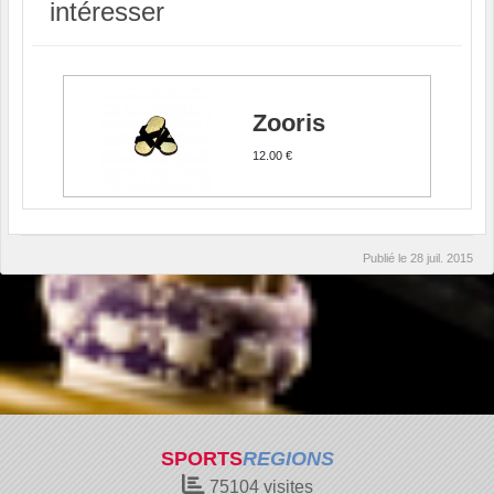
intéresser
Zooris
12.00 €
Publié le
28 juil. 2015
SPORTS
REGIONS
75104
visites