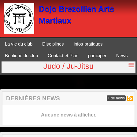
Panneau de gestion des cookies
Dojo Brezollien Arts
Martiaux
La vie du club
Disciplines
infos pratiques
Boutique du club
Contact et Plan
participer
News
Judo / Ju-Jitsu
DERNIÈRES NEWS
+ de news
Aucune news à afficher.