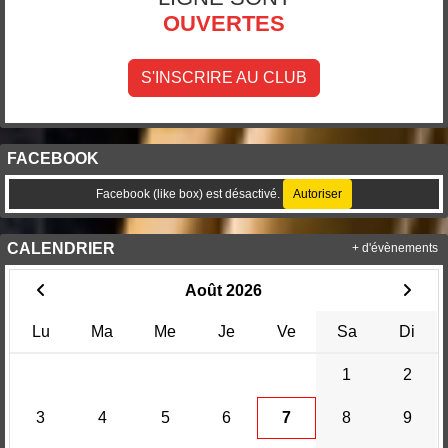
OUVERTES
S'INSCRIRE AU CLUB
FACEBOOK
Facebook (like box) est désactivé.
Autoriser
CALENDRIER
+ d'évènements
Août 2026
Lu
Ma
Me
Je
Ve
Sa
Di
1
2
3
4
5
6
7
8
9