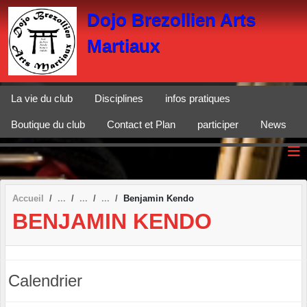
Panneau de gestion des cookies
Dojo Brezollien Arts
Martiaux
La vie du club
Disciplines
infos pratiques
Boutique du club
Contact et Plan
participer
News
Accueil
Benjamin Kendo
BENJAMIN KENDO
Calendrier